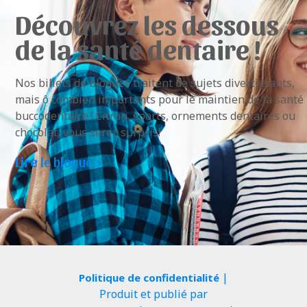
Découvrez les dessous
de la santé dentaire !
Nos billets de blogues traitent de sujets divertissants,
mais ô combien importants pour le maintien de la santé
buccodentaire ! Citron, sports, ornements dentaires ou
chocolat, vous serez surpris!
Lire
le blogue >
|
Politique de confidentialité
Produit et publié par