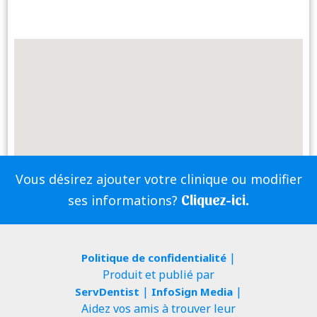
Vous désirez ajouter votre clinique ou modifier
Cliquez-ici.
ses informations?
|
Politique de confidentialité
Produit et publié par
|
|
ServDentist
InfoSign Media
Aidez vos amis à trouver leur