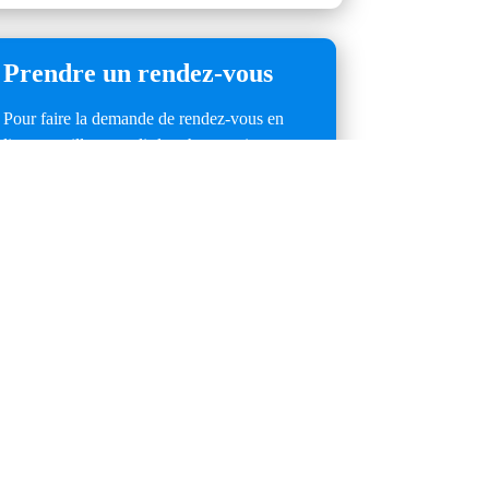
Prendre un rendez-vous
Pour faire la demande de rendez-vous en
ligne, veuillez remplir les champs ci-
dessous.
Vos disponibilités
Vos préférences
Lundi
Avant-midi
Mardi
Après-midi
Mercredi
Soir
Jeudi