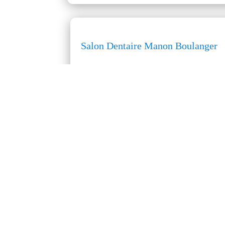
Salon Dentaire Manon Boulanger
537 rue Bouchette
Sherbrooke
Québec
J1J 2T2
Téléphone :
819-563-8848
Courriel :
contact@salondentairemboulange
Site Web :
https://salondentairemboulanger.
Heure d'ouverture :
Vendredi : Fermé
Paiement :
Comptant | Débit | Visa | Masterc
Itinéraire