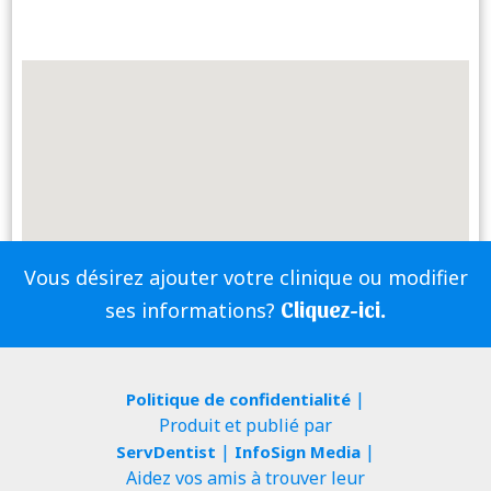
Vous désirez ajouter votre clinique ou modifier
Cliquez-ici.
ses informations?
|
Politique de confidentialité
Produit et publié par
|
|
ServDentist
InfoSign Media
Aidez vos amis à trouver leur