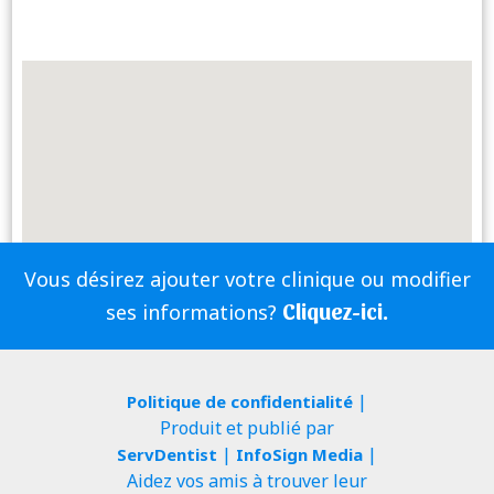
Vous désirez ajouter votre clinique ou modifier
Cliquez-ici.
ses informations?
|
Politique de confidentialité
Produit et publié par
|
|
ServDentist
InfoSign Media
Aidez vos amis à trouver leur