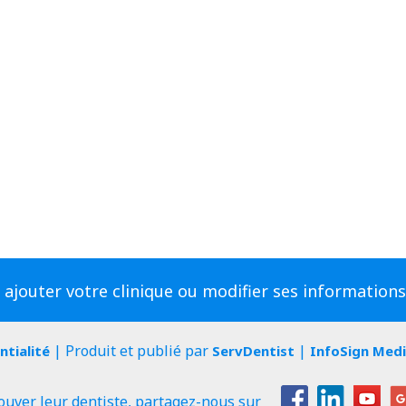
 ajouter votre clinique ou modifier ses information
| Produit et publié par
|
ntialité
ServDentist
InfoSign Med
ouver leur dentiste, partagez-nous sur