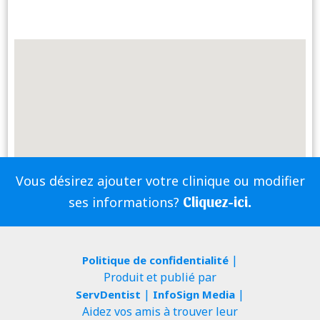
Vous désirez ajouter votre clinique ou modifier
Cliquez-ici.
ses informations?
|
Politique de confidentialité
Produit et publié par
|
|
ServDentist
InfoSign Media
Aidez vos amis à trouver leur