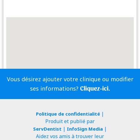
Vous désirez ajouter votre clinique ou modifier
Cliquez-ici.
ses informations?
|
Politique de confidentialité
Produit et publié par
|
|
ServDentist
InfoSign Media
Aidez vos amis à trouver leur