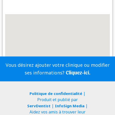
Vous désirez ajouter votre clinique ou modifier
Cliquez-ici.
ses informations?
|
Politique de confidentialité
Produit et publié par
|
|
ServDentist
InfoSign Media
Aidez vos amis à trouver leur