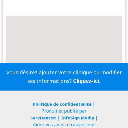
Vous désirez ajouter votre clinique ou modifier
Cliquez-ici.
ses informations?
|
Politique de confidentialité
Produit et publié par
|
|
ServDentist
InfoSign Media
Aidez vos amis à trouver leur