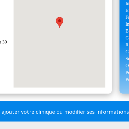
I
E
F
I
B
G
h 30
R
G
S
O
P
P
 ajouter votre clinique ou modifier ses information