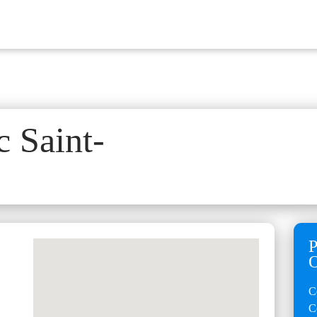
c Saint-
C
C