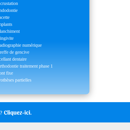
ncrustation
ndodontie
acette
mplants
lanchiment
ingivite
adiographie numérique
reffe de gencive
cellant dentaire
rthodontie traitement phase 1
ont fixe
rothèses partielles
Cliquez-ici.
s?