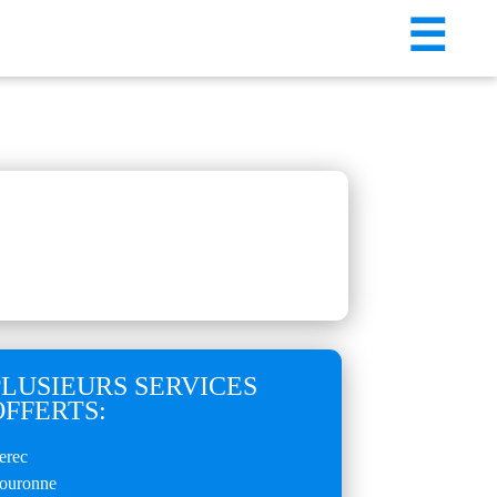
☰
PLUSIEURS SERVICES
OFFERTS:
erec
ouronne