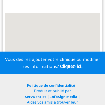
Vous désirez ajouter votre clinique ou modifier
Cliquez-ici.
ses informations?
|
Politique de confidentialité
Produit et publié par
|
|
ServDentist
InfoSign Media
Aidez vos amis à trouver leur