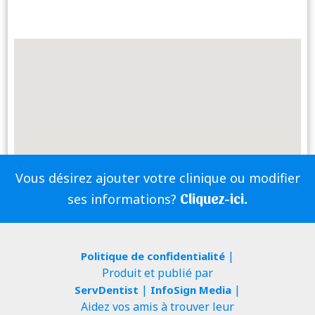
Vous désirez ajouter votre clinique ou modifier
Cliquez-ici.
ses informations?
|
Politique de confidentialité
Produit et publié par
|
|
ServDentist
InfoSign Media
Aidez vos amis à trouver leur