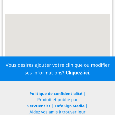
Vous désirez ajouter votre clinique ou modifier
Cliquez-ici.
ses informations?
|
Politique de confidentialité
Produit et publié par
|
|
ServDentist
InfoSign Media
Aidez vos amis à trouver leur