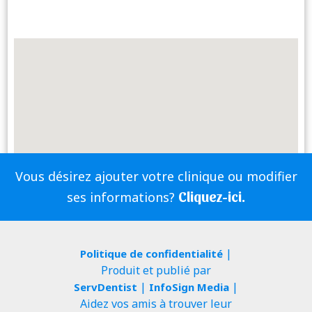
Vous désirez ajouter votre clinique ou modifier
Cliquez-ici.
ses informations?
|
Politique de confidentialité
Produit et publié par
|
|
ServDentist
InfoSign Media
Aidez vos amis à trouver leur