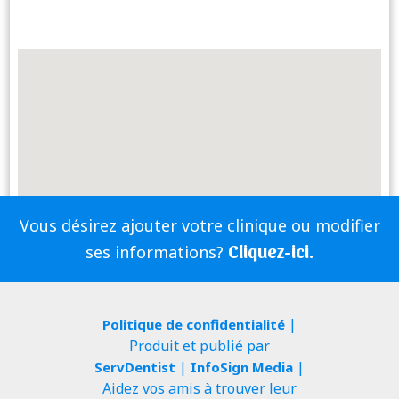
Vous désirez ajouter votre clinique ou modifier
Cliquez-ici.
ses informations?
|
Politique de confidentialité
Produit et publié par
|
|
ServDentist
InfoSign Media
Aidez vos amis à trouver leur