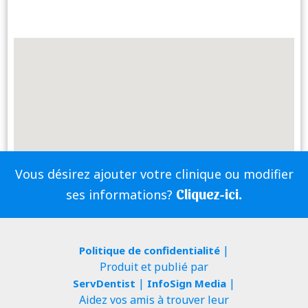
Vous désirez ajouter votre clinique ou modifier
Cliquez-ici.
ses informations?
|
Politique de confidentialité
Produit et publié par
|
|
ServDentist
InfoSign Media
Aidez vos amis à trouver leur