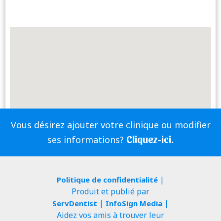
Vous désirez ajouter votre clinique ou modifier
Cliquez-ici.
ses informations?
|
Politique de confidentialité
Produit et publié par
|
|
ServDentist
InfoSign Media
Aidez vos amis à trouver leur