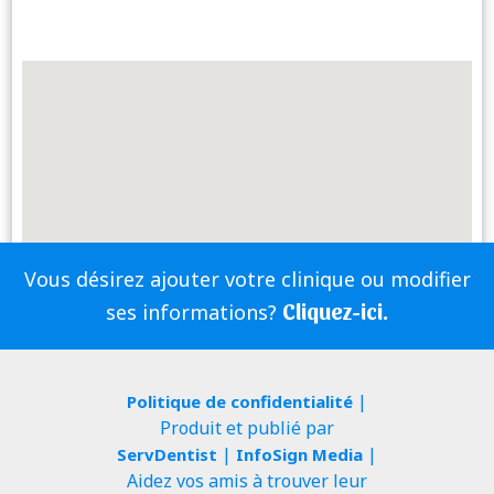
Vous désirez ajouter votre clinique ou modifier
Cliquez-ici.
ses informations?
|
Politique de confidentialité
Produit et publié par
|
|
ServDentist
InfoSign Media
Aidez vos amis à trouver leur