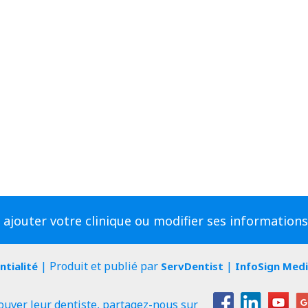
 ajouter votre clinique ou modifier ses information
| Produit et publié par
|
ntialité
ServDentist
InfoSign Med
ouver leur dentiste, partagez-nous sur