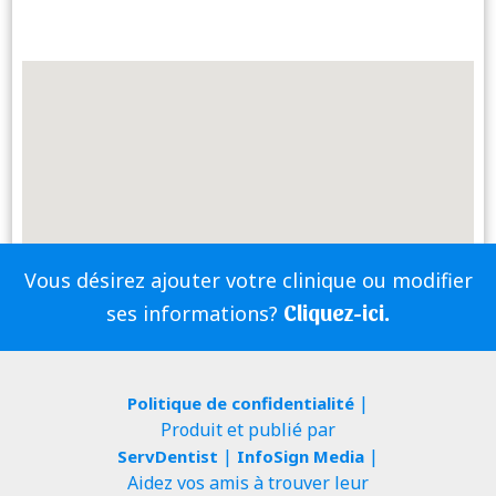
Vous désirez ajouter votre clinique ou modifier
Cliquez-ici.
ses informations?
|
Politique de confidentialité
Produit et publié par
|
|
ServDentist
InfoSign Media
Aidez vos amis à trouver leur