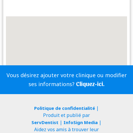
Vous désirez ajouter votre clinique ou modifier
Cliquez-ici.
ses informations?
|
Politique de confidentialité
Produit et publié par
|
|
ServDentist
InfoSign Media
Aidez vos amis à trouver leur