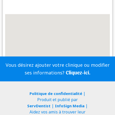
Vous désirez ajouter votre clinique ou modifier
Cliquez-ici.
ses informations?
|
Politique de confidentialité
Produit et publié par
|
|
ServDentist
InfoSign Media
Aidez vos amis à trouver leur