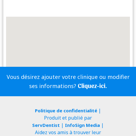
Vous désirez ajouter votre clinique ou modifier
Cliquez-ici.
ses informations?
|
Politique de confidentialité
Produit et publié par
|
|
ServDentist
InfoSign Media
Aidez vos amis à trouver leur