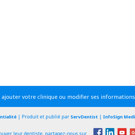
 ajouter votre clinique ou modifier ses information
| Produit et publié par
|
ntialité
ServDentist
InfoSign Med
ouver leur dentiste, partagez-nous sur