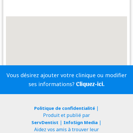
Vous désirez ajouter votre clinique ou modifier
Cliquez-ici.
ses informations?
|
Politique de confidentialité
Produit et publié par
|
|
ServDentist
InfoSign Media
Aidez vos amis à trouver leur