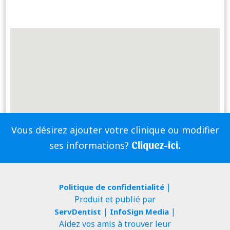
Vous désirez ajouter votre clinique ou modifier
Cliquez-ici.
ses informations?
|
Politique de confidentialité
Produit et publié par
|
|
ServDentist
InfoSign Media
Aidez vos amis à trouver leur