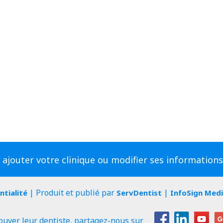
 ajouter votre clinique ou modifier ses information
| Produit et publié par
|
ntialité
ServDentist
InfoSign Med
ouver leur dentiste, partagez-nous sur