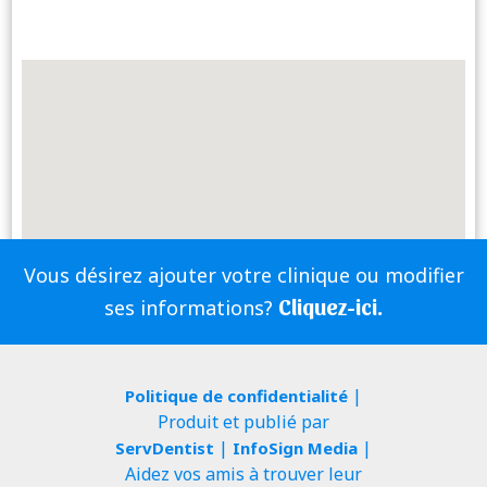
Vous désirez ajouter votre clinique ou modifier
Cliquez-ici.
ses informations?
|
Politique de confidentialité
Produit et publié par
|
|
ServDentist
InfoSign Media
Aidez vos amis à trouver leur