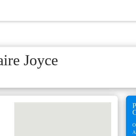
aire Joyce
O
A