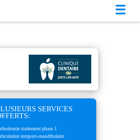
☰
PLUSIEURS SERVICES
OFFERTS:
rthodontie traitement phase 1
rticulation temporo-mandibulaire