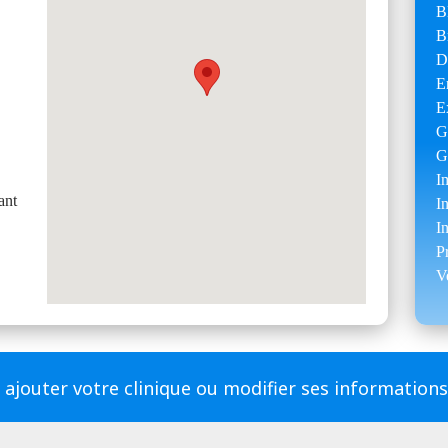
B
B
D
E
E
G
G
I
ant
I
I
P
V
 ajouter votre clinique ou modifier ses information