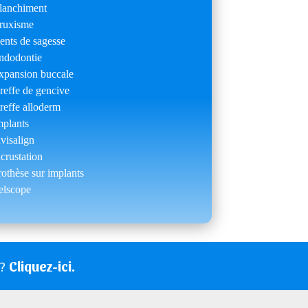
lanchiment
ruxisme
ents de sagesse
ndodontie
xpansion buccale
reffe de gencive
reffe alloderm
mplants
nvisalign
ncrustation
rothèse sur implants
elscope
Cliquez-ici.
s?