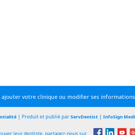
 ajouter votre clinique ou modifier ses information
| Produit et publié par
|
ntialité
ServDentist
InfoSign Med
ouver leur dentiste, partagez-nous sur