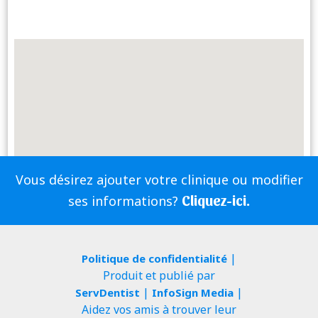
Vous désirez ajouter votre clinique ou modifier
Cliquez-ici.
ses informations?
|
Politique de confidentialité
Produit et publié par
|
|
ServDentist
InfoSign Media
Aidez vos amis à trouver leur