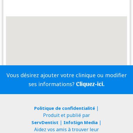
Vous désirez ajouter votre clinique ou modifier
Cliquez-ici.
ses informations?
|
Politique de confidentialité
Produit et publié par
|
|
ServDentist
InfoSign Media
Aidez vos amis à trouver leur