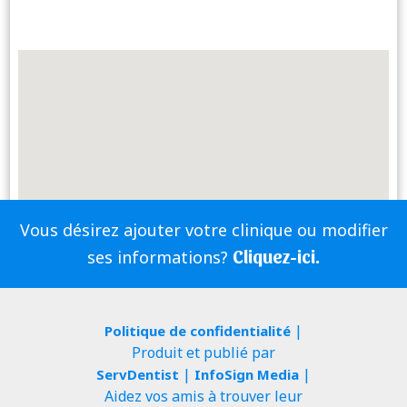
Vous désirez ajouter votre clinique ou modifier
Cliquez-ici.
ses informations?
|
Politique de confidentialité
Produit et publié par
|
|
ServDentist
InfoSign Media
Aidez vos amis à trouver leur