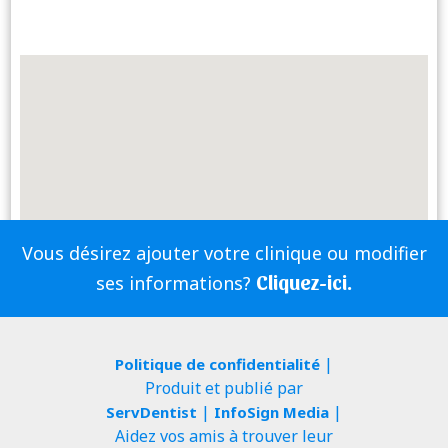
Vous désirez ajouter votre clinique ou modifier
Cliquez-ici.
ses informations?
|
Politique de confidentialité
Produit et publié par
|
|
ServDentist
InfoSign Media
Aidez vos amis à trouver leur