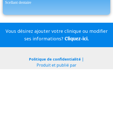
Scellant dentaire
Vous désirez ajouter votre clinique ou modifier
Cliquez-ici.
ses informations?
|
Politique de confidentialité
Produit et publié par
|
|
ServDentist
InfoSign Media
Aidez vos amis à trouver leur
dentiste, partagez-nous sur