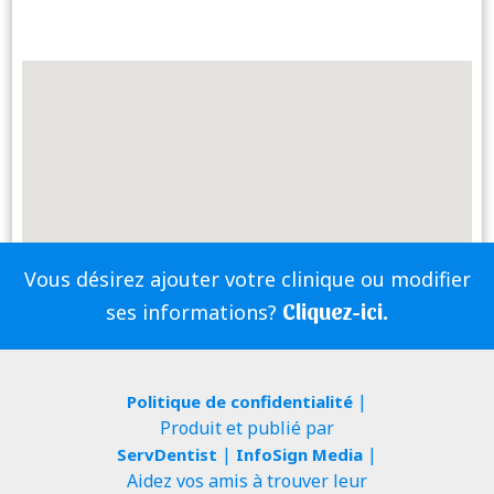
Vous désirez ajouter votre clinique ou modifier
Cliquez-ici.
ses informations?
|
Politique de confidentialité
Produit et publié par
|
|
ServDentist
InfoSign Media
Aidez vos amis à trouver leur