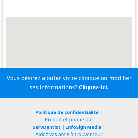
Vous désirez ajouter votre clinique ou modifier
Cliquez-ici.
ses informations?
|
Politique de confidentialité
Produit et publié par
|
|
ServDentist
InfoSign Media
Aidez vos amis à trouver leur