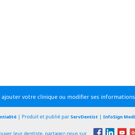
 ajouter votre clinique ou modifier ses information
| Produit et publié par
|
ntialité
ServDentist
InfoSign Med
ouver leur dentiste, partagez-nous sur