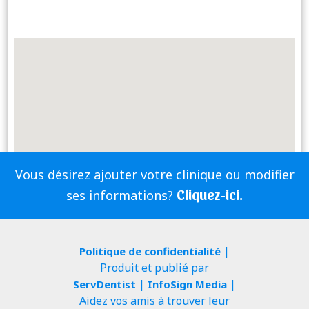
Vous désirez ajouter votre clinique ou modifier
Cliquez-ici.
ses informations?
|
Politique de confidentialité
Produit et publié par
|
|
ServDentist
InfoSign Media
Aidez vos amis à trouver leur