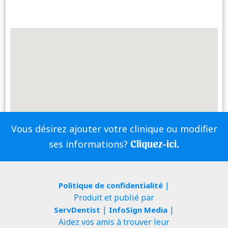
Vous désirez ajouter votre clinique ou modifier
Cliquez-ici.
ses informations?
|
Politique de confidentialité
Produit et publié par
|
|
ServDentist
InfoSign Media
Aidez vos amis à trouver leur