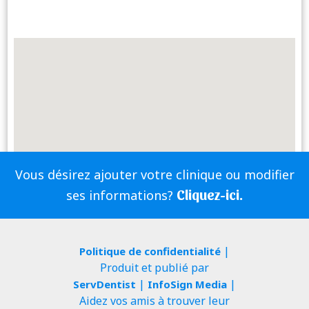
Vous désirez ajouter votre clinique ou modifier
Cliquez-ici.
ses informations?
|
Politique de confidentialité
Produit et publié par
|
|
ServDentist
InfoSign Media
Aidez vos amis à trouver leur