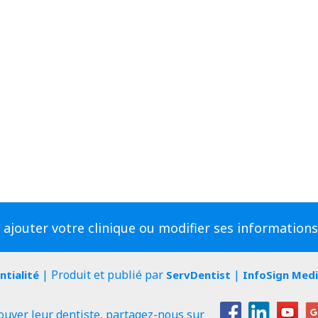
 ajouter votre clinique ou modifier ses information
| Produit et publié par
|
ntialité
ServDentist
InfoSign Med
ouver leur dentiste, partagez-nous sur