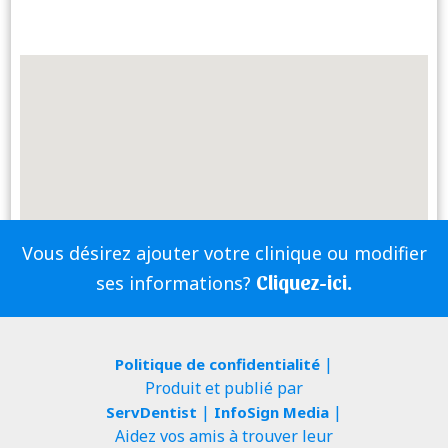
Vous désirez ajouter votre clinique ou modifier
Cliquez-ici.
ses informations?
|
Politique de confidentialité
Produit et publié par
|
|
ServDentist
InfoSign Media
Aidez vos amis à trouver leur