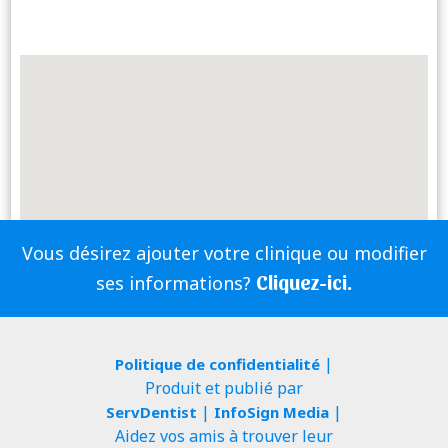
Vous désirez ajouter votre clinique ou modifier
Cliquez-ici.
ses informations?
|
Politique de confidentialité
Produit et publié par
|
|
ServDentist
InfoSign Media
Aidez vos amis à trouver leur