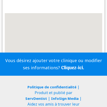
Vous désirez ajouter votre clinique ou modifier
Cliquez-ici.
ses informations?
|
Politique de confidentialité
Produit et publié par
|
|
ServDentist
InfoSign Media
Aidez vos amis à trouver leur