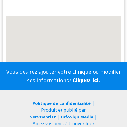
Vous désirez ajouter votre clinique ou modifier
Cliquez-ici.
ses informations?
|
Politique de confidentialité
Produit et publié par
|
|
ServDentist
InfoSign Media
Aidez vos amis à trouver leur