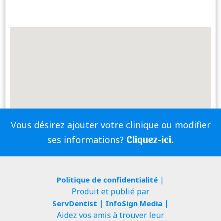
Vous désirez ajouter votre clinique ou modifier
Cliquez-ici.
ses informations?
|
Politique de confidentialité
Produit et publié par
|
|
ServDentist
InfoSign Media
Aidez vos amis à trouver leur