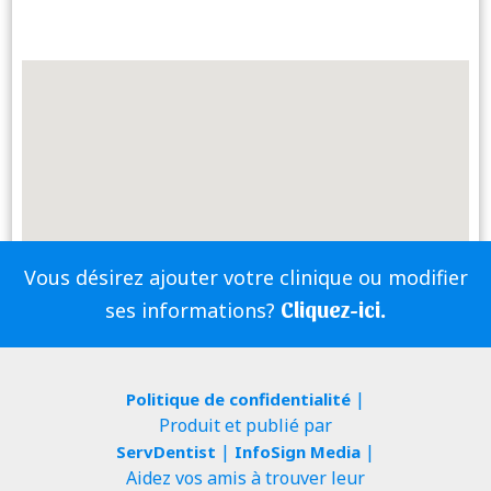
Vous désirez ajouter votre clinique ou modifier
Cliquez-ici.
ses informations?
|
Politique de confidentialité
Produit et publié par
|
|
ServDentist
InfoSign Media
Aidez vos amis à trouver leur