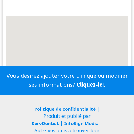
Vous désirez ajouter votre clinique ou modifier
Cliquez-ici.
ses informations?
|
Politique de confidentialité
Produit et publié par
|
|
ServDentist
InfoSign Media
Aidez vos amis à trouver leur